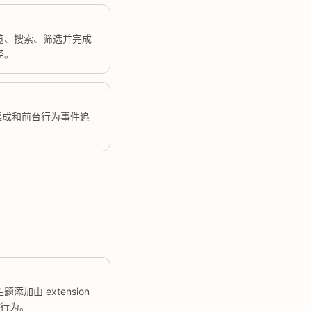
览、搜索、筛选并完成
径。
l 集成和前台行为事件追
添加由 extension
和行为。