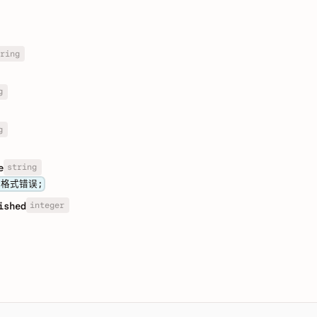
ring
g
g
string
e
格式错误;
integer
ished