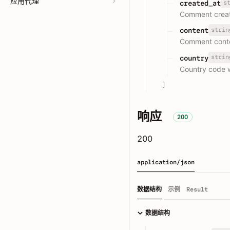
应用代理
s
created_at
Comment creat
strin
content
Comment conte
strin
country
Country code w
]
响应
200
200
application/json
数据结构
示例
Result
数据结构