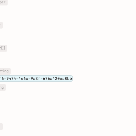
ger
r
t[]
ring
f6-9474-4e6c-9a3f-676a420ea8bb
ng
]