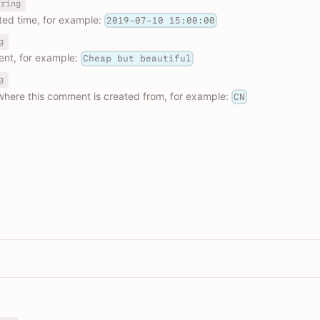
tring
ed time, for example:
2019-07-10 15:00:00
g
nt, for example:
Cheap but beautiful
g
here this comment is created from, for example:
CN