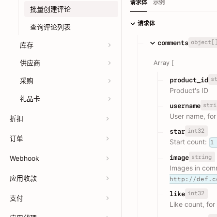
请求体
示例
批量创建评论
请求体
查询评论列表
object[
comments
库存
供应商
Array [
s
product_id
采购
Product's ID
礼品卡
stri
username
User name, fo
折扣
int32
star
订单
Start count:
1
string
image
Webhook
Images in comm
应用收款
http://def.c
int32
like
支付
Like count, fo