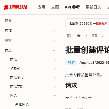
应用
主题
API 参考
更新日志
简介
旧版本
(
202201
) —
最新版本
(
店铺
商品
顾客
批量创建评
商品
商品
/openapi/2022-0
POST
子款式
批量为商品创建评论。
商品图片
请求
商品专辑
评论
application/json
创建评论