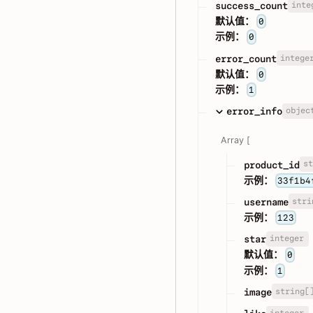
inte
success_count
默认值：
0
示例：
0
intege
error_count
默认值：
0
示例：
1
objec
error_info
Array [
st
product_id
示例：
33f1b4
stri
username
示例：
123
integer
star
默认值：
0
示例：
1
string[
image