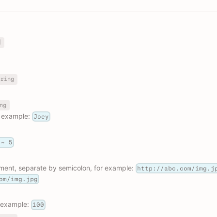
]
tring
ng
r example:
Joey
 ~ 5
ent, separate by semicolon, for example:
http://abc.com/img.j
om/img.jpg
r example:
100