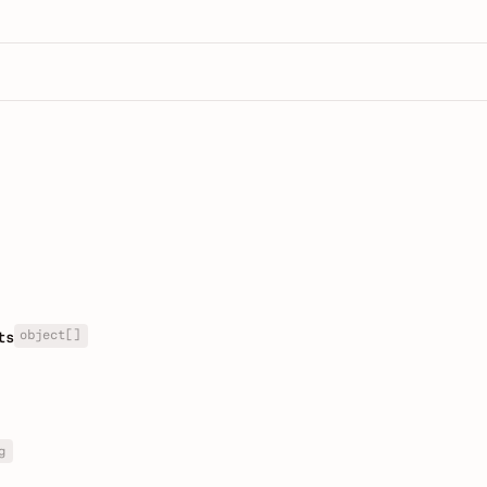
object[]
ts
g