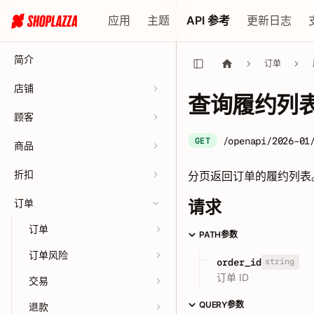
应用
主题
API 参考
更新日志
简介
订单
店铺
查询履约列
顾客
/openapi/2026-01
GET
商品
折扣
分页返回订单的履约列表
订单
请求
订单
PATH参数
订单风险
string
order_id
订单 ID
交易
QUERY参数
退款