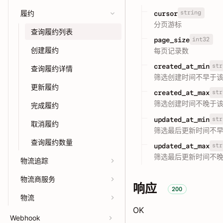
履约
string
cursor
分页游标
查询履约列表
int32
page_size
创建履约
每页记录数
str
created_at_min
查询履约详情
筛选创建时间不早于该时
更新履约
str
created_at_max
筛选创建时间不晚于该时
完成履约
str
updated_at_min
取消履约
筛选最后更新时间不早于
查询履约数量
str
updated_at_max
筛选最后更新时间不晚于
物流追踪
物流商服务
响应
200
物流
OK
Webhook