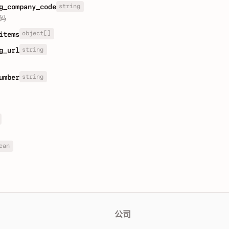
string
g_company_code
码
object[]
items
string
g_url
string
umber
ean
公司